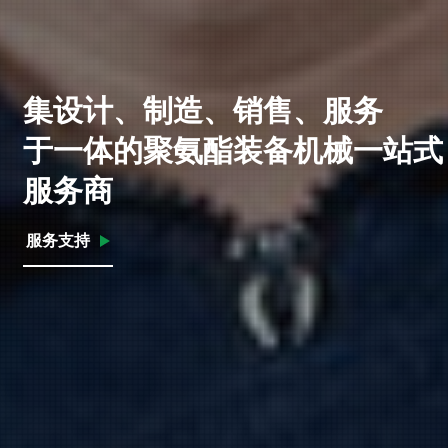
集设计、制造、销售、服务
于一体的聚氨酯装备机械一站式
服务商
服务支持